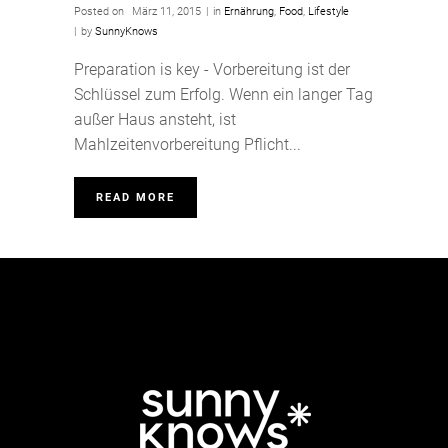
Posted on
März 11, 2015
in
Ernährung
,
Food
,
Lifestyle
by
SunnyKnows
Preparation is key - Vorbereitung ist der
Schlüssel zum Erfolg. Wenn ein langer Tag
außer Haus ansteht, ist
Mahlzeitenvorbereitung Pflicht...
READ MORE