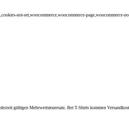
ga,cookies-not-set,woocommerce,woocommerce-page,woocommerce-no-js,
mm
em derzeit gültigen Mehrwertsteuersatz. Bei T-Shirts kommen Versandko