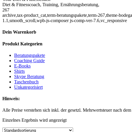
Diet & Fitnesscoach, Training, Ernährungsberatung,
267
archive,tax-product_cat,term-beratungspakete,term-267,theme-bode
1.1,smooth_scroll,wpb-js-composer js-comp-ver-7.6,vc_responsive
Dein Warenkorb
Beratungspakete
Produkt Kategorien
Shop E-Books, Full-Body-Guide, Ernährungs- und Trainingsprogra
Beratungspakete
Coaching Guide
E-Books
Shirts
Skype Beratung
Taschenbuch
Unkategorisiert
Hinweis:
Alle Preise verstehen sich inkl. der gesetzl. Mehrwertsteuer nach d
Einzelnes Ergebnis wird angezeigt