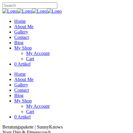
Home
About Me
Gallery
Contact
Blog
My Shop
My Account
Cart
0 Artikel
Home
About Me
Gallery
Contact
Blog
My Shop
My Account
Cart
0 Artikel
Beratungspakete | SunnyKnows
Your Diet & Fitnesscoach