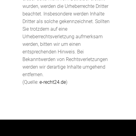
wurden, werden die Urheberrechte Dritter
beachtet. Insbesondere werden Inhalte
Dritter als solche gekennzeichnet. Sollten
Sie trotzdem auf eine
Urheberrechtsverletzung aufmerksam
werden, bitten wir um einen
entsprechenden Hinweis. Bei
Bekanntwerden von Rechtsverletzungen
werden wir derartige Inhalte umgehend
entfernen.
(Quelle:
e-recht24.de
)