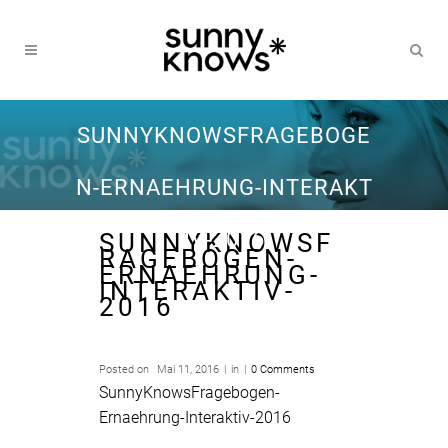
SUNNYKNOWSFRAGEBOGE
N-ERNAEHRUNG-INTERAKT
IV-2016
SUNNYKNOWSF
RAGEBOGEN-
ERNAEHRUNG-
INTERAKTIV-
2016
Posted on
Mai 11, 2016
in
0 Comments
SunnyKnowsFragebogen-
Ernaehrung-Interaktiv-2016