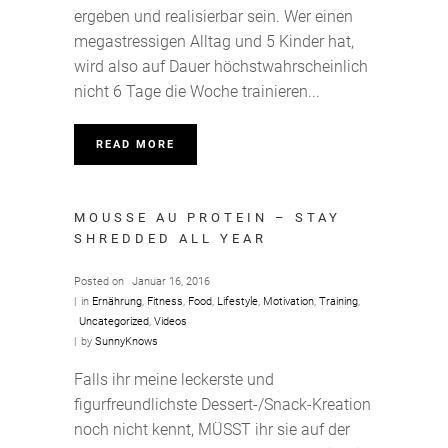
ergeben und realisierbar sein. Wer einen
megastressigen Alltag und 5 Kinder hat,
wird also auf Dauer höchstwahrscheinlich
nicht 6 Tage die Woche trainieren...
READ MORE
MOUSSE AU PROTEIN – STAY
SHREDDED ALL YEAR
Posted on
Januar 16, 2016
in
Ernährung
,
Fitness
,
Food
,
Lifestyle
,
Motivation
,
Training
,
Uncategorized
,
Videos
by
SunnyKnows
Falls ihr meine leckerste und
figurfreundlichste Dessert-/Snack-Kreation
noch nicht kennt, MÜSST ihr sie auf der