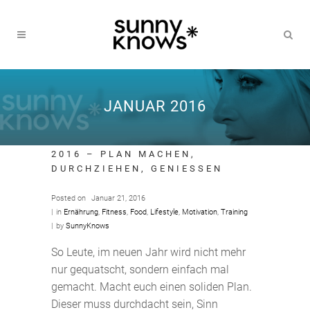
JANUAR 2016
2016 – PLAN MACHEN,
DURCHZIEHEN, GENIESSEN
Posted on
Januar 21, 2016
in
Ernährung
,
Fitness
,
Food
,
Lifestyle
,
Motivation
,
Training
by
SunnyKnows
So Leute, im neuen Jahr wird nicht mehr
nur gequatscht, sondern einfach mal
gemacht. Macht euch einen soliden Plan.
Dieser muss durchdacht sein, Sinn