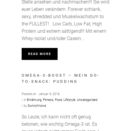
Stelle ansehen und nachmachen!!! Sie wird
euer Leben verändern. Forever schlank,
sexy, shredded und Muskelwachstum to
the FULLEST! Low Carb, Low Fat, High
Protein und extrem sättigend!!! Mit einem
Whey-Isolat und/oder Casein...
READ MORE
OMEGA-3-BOOST – MEIN GO-
TO-SNACK: PUDDING
Posted on
Januar 9, 2016
in
Ernährung
,
Fitness
,
Food
,
Lifestyle
,
Uncategorized
by
SunnyKnows
So Leute, ich kann nicht oft genug
betonen, wie wichtig Omega-3 ist. Es